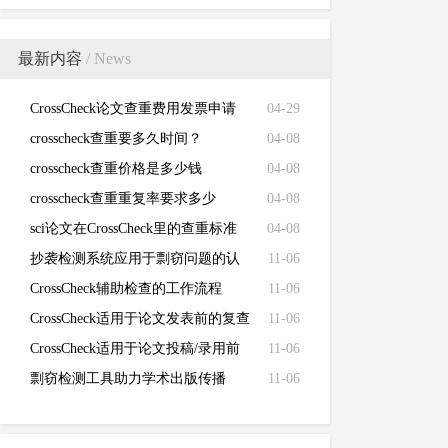
最新内容
/ News
CrossCheck论文查重费用发票申请
04-29
crosscheck查重要多久时间？
04-08
crosscheck查重价格是多少钱
04-08
crosscheck查重重复率要求多少
04-08
sci论文在CrossCheck里的查重标准
04-08
抄袭检测系统应用于剽窃问题的认
11-06
定
CrossCheck辅助检查的工作流程
11-06
CrossCheck适用于论文发表前的复查
11-06
CrossCheck适用于论文投稿/录用前
11-06
的初查
剽窃检测工具助力学术出版传播
11-06