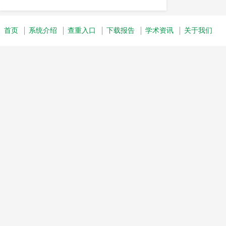
自动查重
论文剽窃
全文剽窃
毕业论文
剽窃问题
认定标准
首页
系统介绍
查重入口
下载报告
学术资讯
关于我们
中国知网
Turnitin论文查重
essay
reference
工具
知网查重
知网检测系统
英文毕业论文
国内
检测原理
论文检测
抄袭
期刊投稿
IEEE
数据库
学术不端检测
查重工具
著作权
科技查新
机制
学术道德
学术不端行为
学术不端
应用
人工智能
剽窃检测工具
学术出版
录用前
初查
复查
crosscheck查重
重复率要求