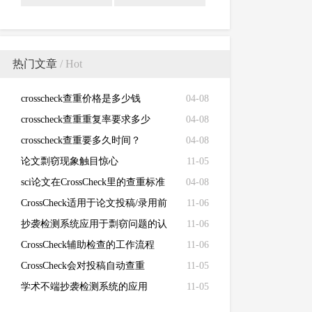
热门文章
/ Hot
crosscheck查重价格是多少钱
04-08
crosscheck查重重复率要求多少
04-08
crosscheck查重要多久时间？
04-08
论文剽窃现象触目惊心
11-05
sci论文在CrossCheck里的查重标准
04-08
CrossCheck适用于论文投稿/录用前
11-06
的初查
抄袭检测系统应用于剽窃问题的认
11-06
定
CrossCheck辅助检查的工作流程
11-06
CrossCheck会对投稿自动查重
11-05
学术不端抄袭检测系统的应用
11-05