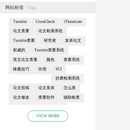
网站标签
/ Tags
Turnitin
CrossCheck
iThenticate
论文查重
论文检测系统
Turnitin查重
研究者
发表论文
权威的
Turnitin查重系统
英文论文查重
颜色
查重系统
SCI
降重技巧
作用
抄袭检测系统
论文投稿
论文发表
怎么查
论文修改
查重软件
辅助检查
工作流程
论文查重费用
VIEW MORE
turn
发票申请
收录
抄袭检测