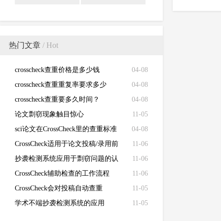
热门文章
/ Hot
crosscheck查重价格是多少钱
04-08
crosscheck查重重复率要求多少
04-08
crosscheck查重要多久时间？
04-08
论文剽窃现象触目惊心
11-05
sci论文在CrossCheck里的查重标准
04-08
CrossCheck适用于论文投稿/录用前
11-06
的初查
抄袭检测系统应用于剽窃问题的认
11-06
定
CrossCheck辅助检查的工作流程
11-06
CrossCheck会对投稿自动查重
11-05
学术不端抄袭检测系统的应用
11-05