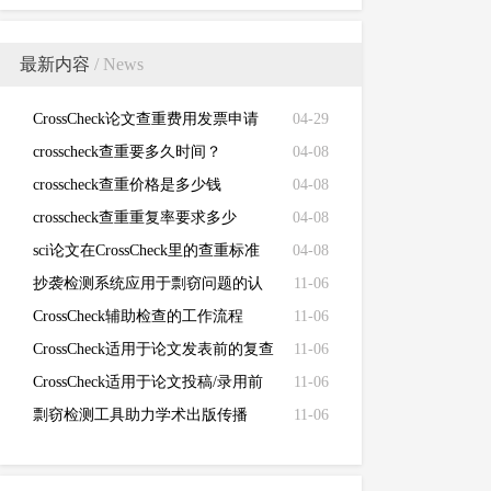
最新内容
/ News
CrossCheck论文查重费用发票申请
04-29
crosscheck查重要多久时间？
04-08
crosscheck查重价格是多少钱
04-08
crosscheck查重重复率要求多少
04-08
sci论文在CrossCheck里的查重标准
04-08
抄袭检测系统应用于剽窃问题的认
11-06
定
CrossCheck辅助检查的工作流程
11-06
CrossCheck适用于论文发表前的复查
11-06
CrossCheck适用于论文投稿/录用前
11-06
的初查
剽窃检测工具助力学术出版传播
11-06