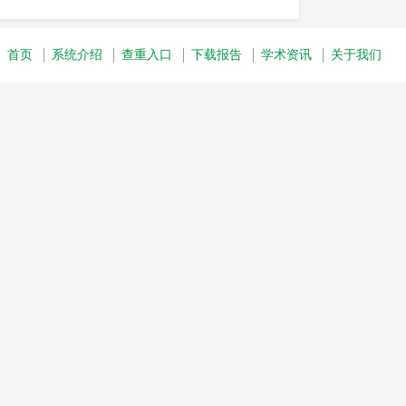
自动查重
论文剽窃
全文剽窃
毕业论文
剽窃问题
认定标准
首页
系统介绍
查重入口
下载报告
学术资讯
关于我们
中国知网
Turnitin论文查重
essay
reference
工具
知网查重
知网检测系统
英文毕业论文
国内
检测原理
论文检测
抄袭
期刊投稿
IEEE
数据库
学术不端检测
查重工具
著作权
科技查新
机制
学术道德
学术不端行为
学术不端
应用
人工智能
剽窃检测工具
学术出版
录用前
初查
复查
crosscheck查重
重复率要求