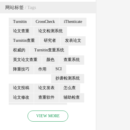
网站标签
/ Tags
Turnitin
CrossCheck
iThenticate
论文查重
论文检测系统
Turnitin查重
研究者
发表论文
权威的
Turnitin查重系统
英文论文查重
颜色
查重系统
SCI
降重技巧
作用
抄袭检测系统
论文投稿
论文发表
怎么查
论文修改
查重软件
辅助检查
工作流程
论文查重费用
VIEW MORE
turn
发票申请
收录
抄袭检测