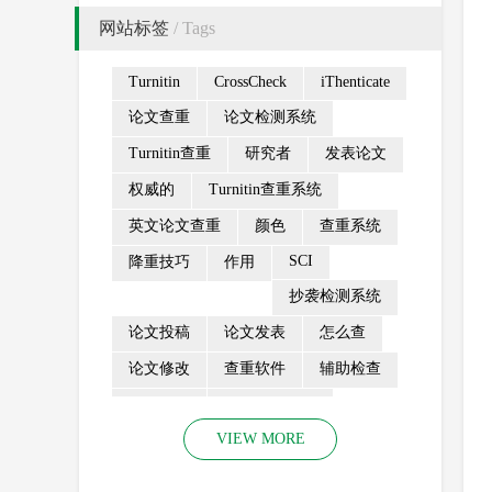
网站标签
/ Tags
Turnitin
CrossCheck
iThenticate
论文查重
论文检测系统
Turnitin查重
研究者
发表论文
权威的
Turnitin查重系统
英文论文查重
颜色
查重系统
SCI
降重技巧
作用
抄袭检测系统
论文投稿
论文发表
怎么查
论文修改
查重软件
辅助检查
工作流程
论文查重费用
VIEW MORE
turn
发票申请
收录
抄袭检测