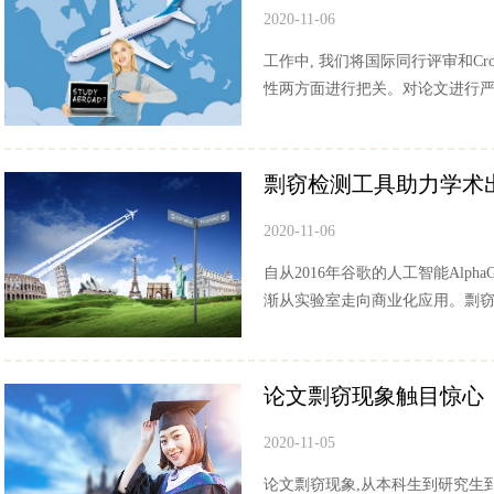
2020-11-06
工作中, 我们将国际同行评审和Cro
性两方面进行把关。对论文进行严格
剽窃检测工具助力学术
2020-11-06
自从2016年谷歌的人工智能Al
渐从实验室走向商业化应用。剽窃检
论文剽窃现象触目惊心
2020-11-05
论文剽窃现象,从本科生到研究生