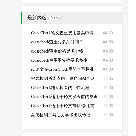
最新内容
/ News
CrossCheck论文查重费用发票申请
04-29
crosscheck查重要多久时间？
04-08
crosscheck查重价格是多少钱
04-08
crosscheck查重重复率要求多少
04-08
sci论文在CrossCheck里的查重标准
04-08
抄袭检测系统应用于剽窃问题的认
11-06
定
CrossCheck辅助检查的工作流程
11-06
CrossCheck适用于论文发表前的复查
11-06
CrossCheck适用于论文投稿/录用前
11-06
的初查
剽窃检测工具助力学术出版传播
11-06