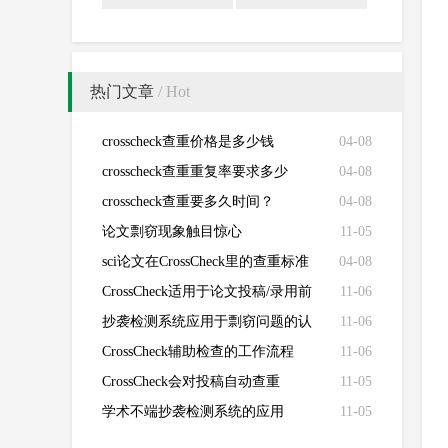
热门文章
/ Hot
crosscheck查重价格是多少钱
04-08
crosscheck查重重复率要求多少
04-08
crosscheck查重要多久时间？
04-08
论文剽窃现象触目惊心
11-05
sci论文在CrossCheck里的查重标准
04-08
CrossCheck适用于论文投稿/录用前
11-06
的初查
抄袭检测系统应用于剽窃问题的认
11-06
定
CrossCheck辅助检查的工作流程
11-06
CrossCheck会对投稿自动查重
11-05
学术不端抄袭检测系统的应用
11-05