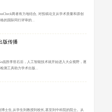
ssCheck两者有力地结合, 对投稿论文从学术质量和原创
的国际同行评审的...
出版传播
phaGo战胜李世石后，人工智能技术就开始进入大众视野，逐
测工具助力学术出版...
到博士生,从学生到教授到校长,甚至到中科院的院士。从