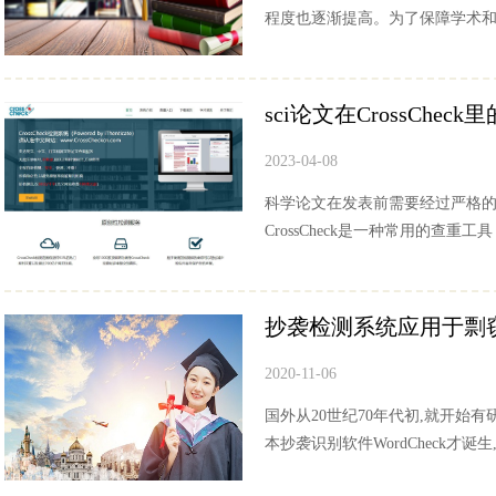
程度也逐渐提高。为了保障学术和商
sci论文在CrossChec
2023-04-08
科学论文在发表前需要经过严格
CrossCheck是一种常用的查重
抄袭检测系统应用于剽
2020-11-06
国外从20世纪70年代初,就开始
本抄袭识别软件WordCheck才诞生